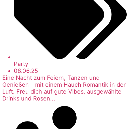
Party
08.06.25
Eine Nacht zum Feiern, Tanzen und
Genießen – mit einem Hauch Romantik in der
Luft. Freu dich auf gute Vibes, ausgewählte
Drinks und Rosen...