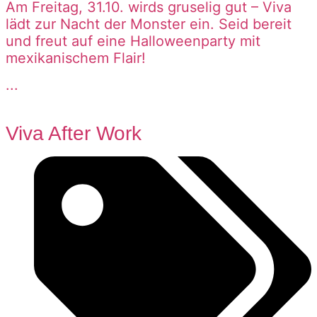
Am Freitag, 31.10. wirds gruselig gut – Viva
lädt zur Nacht der Monster ein. Seid bereit
und freut auf eine Halloweenparty mit
mexikanischem Flair!
...
Viva After Work