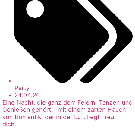
Party
24.04.26
Eine Nacht, die ganz dem Feiern, Tanzen und
Genießen gehört – mit einem zarten Hauch
von Romantik, der in der Luft liegt Freu
dich...